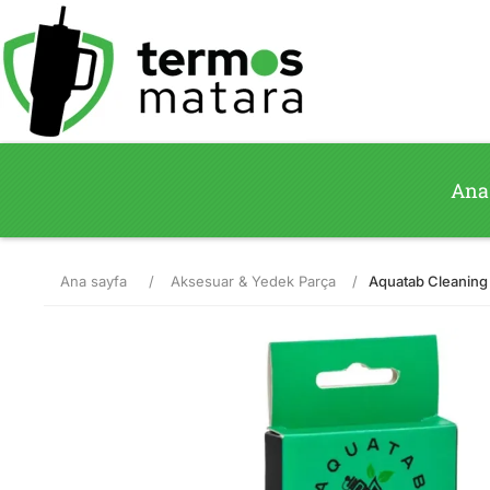
Ana
Ana sayfa
/
Aksesuar & Yedek Parça
/
Aquatab Cleaning T