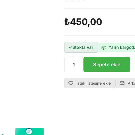
₺450,00
Yarın kargod
Stokta var
📦
Sepete ekle
İstek listesine ekle
Ark