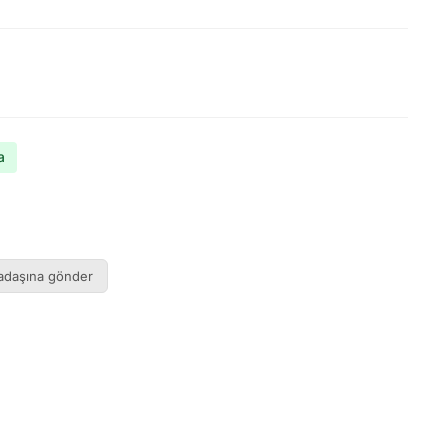
a
adaşına gönder