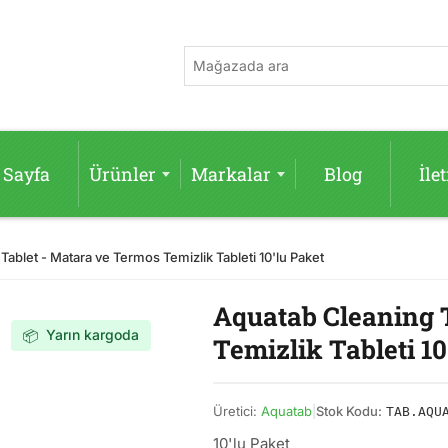
 Sayfa
Ürünler
Markalar
Blog
İle
ablet - Matara ve Termos Temizlik Tableti 10'lu Paket
Aquatab Cleaning 
Yarın kargoda
📦
Temizlik Tableti 10
Üretici:
Aquatab
|
Stok Kodu:
TAB.AQU
10'lu Paket