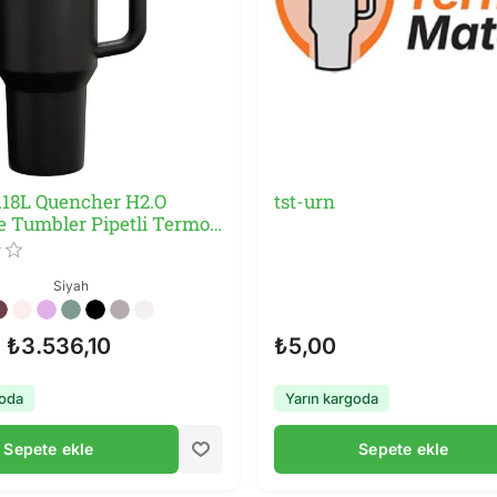
1.18L Quencher H2.O
tst-urn
e Tumbler Pipetli Termos
Siyah
₺3.536,10
₺5,00
goda
Yarın kargoda
Sepete ekle
Sepete ekle