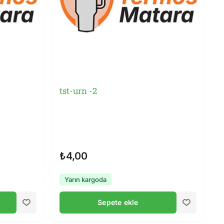
tst-urn -2
₺4,00
Yarın kargoda
Sepete ekle