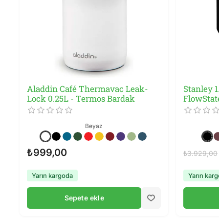
Aladdin Café Thermavac Leak-
Stanley 
Lock 0.25L - Termos Bardak
FlowStat
Bardak
Beyaz
₺999,00
₺3.929,00
Yarın kargoda
Yarın kar
Sepete ekle