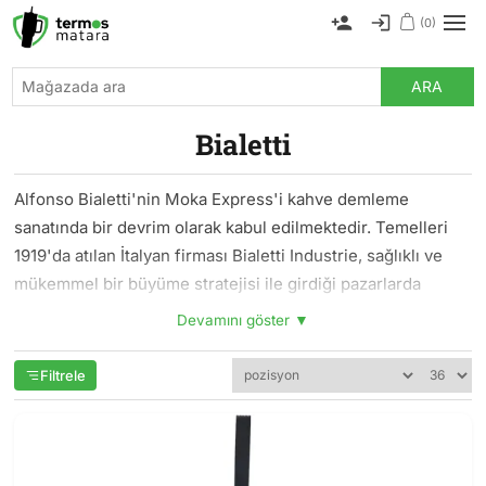
(0)
ARA
Bialetti
Alfonso Bialetti'nin Moka Express'i kahve demleme
sanatında bir devrim olarak kabul edilmektedir. Temelleri
1919'da atılan İtalyan firması Bialetti Industrie, sağlıklı ve
mükemmel bir büyüme stratejisi ile girdiği pazarlarda
liderliği sağlamış ve korumuş, kapsamlı ve kaliteli ürün
Devamını göster ▼
portföyü ile yüksek bilinirlik edinmiştir. Stratejik şirket
alımları, etkin ve sonuç verici iş modeli ile 2010 yılı
Filtrele
itibariyle 90'ı aşkın ülkede ürünlerini kullanıcıların
beğenisine sunmaktadır.