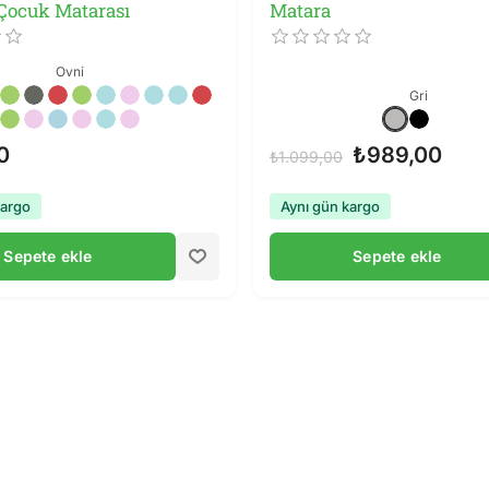
Çocuk Matarası
Matara
Ovni
Gri
0
₺989,00
₺1.099,00
kargo
Aynı gün kargo
Sepete ekle
Sepete ekle