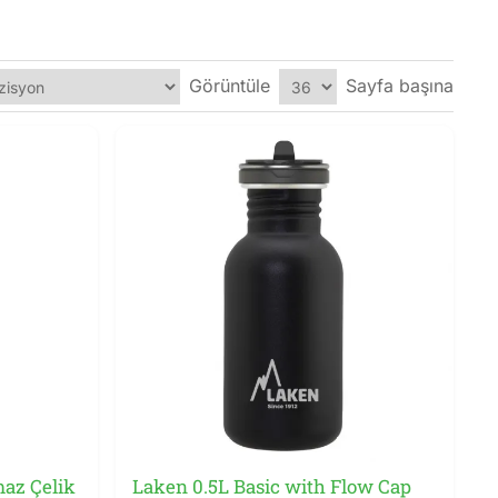
Görüntüle
Sayfa başına
arı sayesinde yoğun günlük kullanım için; çelik termos
Matara
serisini inceleyebilirsiniz.
maz Çelik
Laken 0.5L Basic with Flow Cap