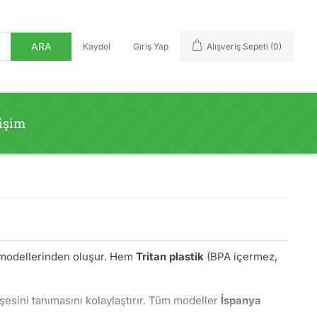
ARA
Kaydol
Giriş Yap
Alışveriş Sepeti
(0)
tişim
 modellerinden oluşur. Hem
Tritan plastik
(BPA içermez,
esini tanımasını kolaylaştırır. Tüm modeller
İspanya