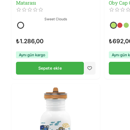
Matarası
Oby Cap 
Sweet Clouds
₺1.286,00
₺692,0
Aynı gün kargo
Aynı gün 
Sepete ekle