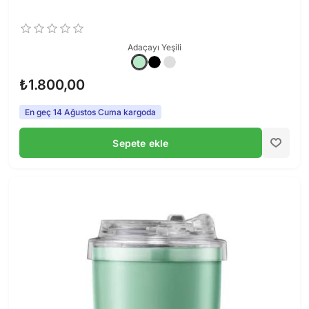
tek elle daha pratik. Daha büyük hacim için
Insulated Bottle
,
soğuk içecek/pipetli içim için
Big Cup Pipetli Tumbler
Adaçayı Yeşili
serisine bakabilirsiniz.
Lurch Coffee-To-Go Modelleri
₺1.800,00
Aşağıda koleksiyondaki tüm modelleri görebilirsiniz.
En geç 14 Ağustos Cuma kargoda
Sepete ekle