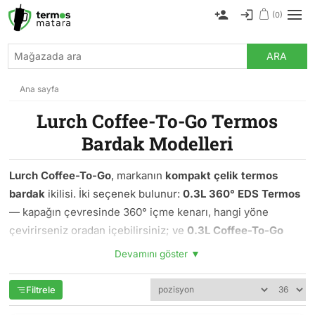
(0)
ARA
Ana sayfa
Lurch Coffee-To-Go Termos
Bardak Modelleri
Lurch Coffee-To-Go
, markanın
kompakt çelik termos
bardak
ikilisi. İki seçenek bulunur:
0.3L 360° EDS Termos
— kapağın çevresinde 360° içme kenarı, hangi yöne
çevirirseniz oradan içebilirsiniz; ve
0.3L Coffee-To-Go
Çelik Termos
— klasik kapak tasarımıyla. Her ikisi de tek
Devamını göster ▼
elle kullanım için ergonomik ve çift duvar yalıtımlı.
Filtrele
Her iki model de Lurch'ün milkbottle design dilini taşır;
pastel renkler (adaçayı yeşili) ve oturaklı tutuş. Sabah