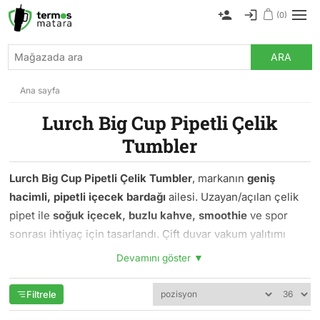
(0)
ARA
Ana sayfa
Lurch Big Cup Pipetli Çelik
Tumbler
Lurch Big Cup Pipetli Çelik Tumbler
, markanın
geniş
hacimli, pipetli içecek bardağı
ailesi. Uzayan/açılan çelik
pipet ile
soğuk içecek, buzlu kahve, smoothie
ve spor
sonrası ihtiyaç için tasarlandı. Çift duvar vakum yalıtımı
sayesinde buz erimez, dış yüzey terlemez — uzun süre
Devamını göster ▼
elinizde rahatlıkla taşıyabilirsiniz.
Filtrele
Koleksiyon iki hacim sunar: orta boy
0.8L
ve geniş
1.2L
.
Milkbottle design'a uygun pastel renkler (okyanus mavi,