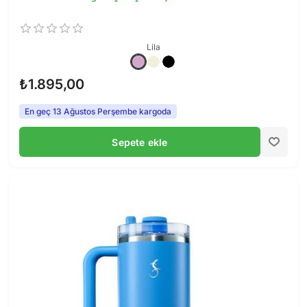
bakabilirsiniz.
Lurch Big Cup Modelleri ve Hacimleri
Lila
Aşağıda Big Cup Pipetli koleksiyonundaki tüm modelleri
görebilirsiniz.
₺1.895,00
En geç 13 Ağustos Perşembe kargoda
Sepete ekle