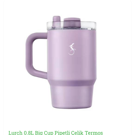
lila) ile rafine bir görsel kimlik. Pipet kullanım sonrası tekrar
gizlenir — taşımada pratiktir.
Big Cup Pipetli Özellikleri
Uzayan/açılan çelik pipet — kullanım sonrası gizlenir
Çift duvar vakum yalıtımı — buz erimez, dış yüzey
terlemez
18/8 paslanmaz çelik gövde
BPA ve PTFE içermez
Milkbottle design — pastel renk seçenekleri
Geniş hacim — tek dolumla uzun süre yeter
Hangi Kullanım İçin İdeal?
Big Cup Pipetli,
soğuk içecek tüketenler
ve
spor sonrası
uzun süre içime ihtiyaç duyanlar
için ideal: buzlu kahve,
soğuk çay, smoothie, su, spor içeceği. Sıcak içecek için
yapılmadı (pipet ile sıcak içmek konforlu değildir); sıcak
içecek için
Insulated Bottle
veya
Coffee-To-Go
serisine
Lurch 0.8L Big Cup Pipetli Çelik Termos