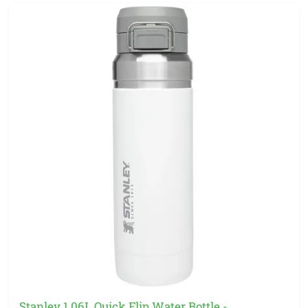
Stanley 1.06L Quick Flip Water Bottle -