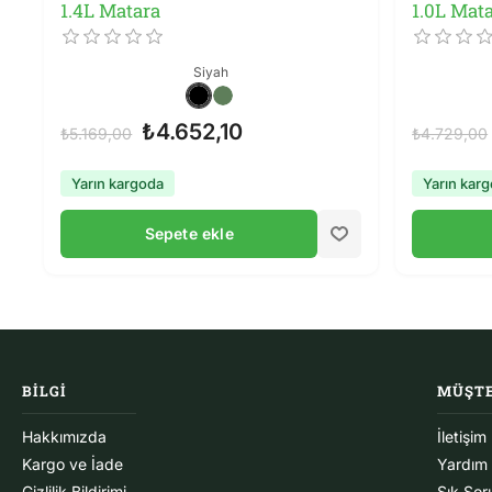
1.4L Matara
1.0L Mat
Siyah
₺4.652,10
₺5.169,00
₺4.729,00
Yarın kargoda
Yarın kar
Sepete ekle
BILGI
MÜŞTE
Hakkımızda
İletişim
Kargo ve İade
Yardım
Gizlilik Bildirimi
Sık Sor