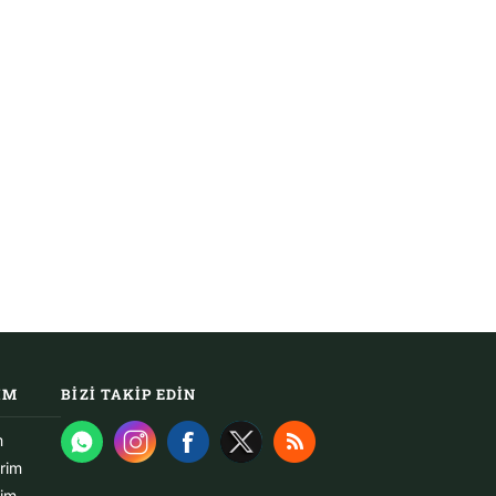
IM
BIZI TAKIP EDIN
m
erim
rim