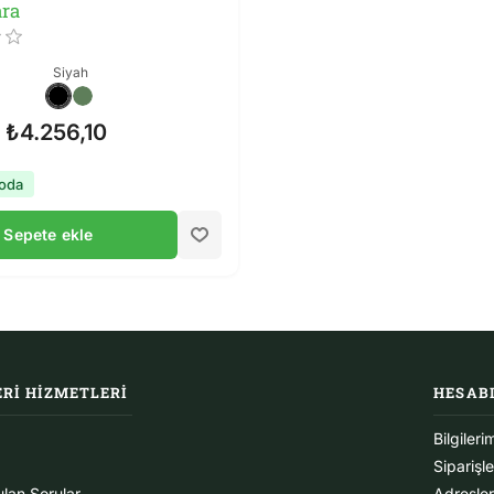
ara
Siyah
₺4.256,10
goda
Sepete ekle
RI HIZMETLERI
HESAB
Bilgileri
Siparişl
ulan Sorular
Adresle