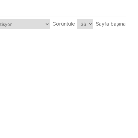
Görüntüle
Sayfa başına
r uyumlu estetik tercihiyse Artisan. İkisi de Stanley'nin