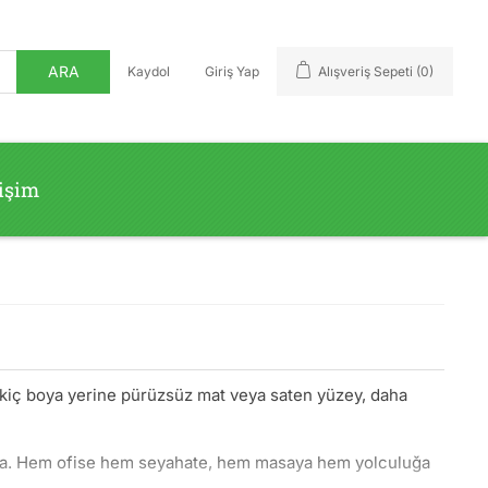
ARA
Kaydol
Giriş Yap
Alışveriş Sepeti
(0)
tişim
Çekiç boya yerine pürüzsüz mat veya saten yüzey, daha
ığında. Hem ofise hem seyahate, hem masaya hem yolculuğa