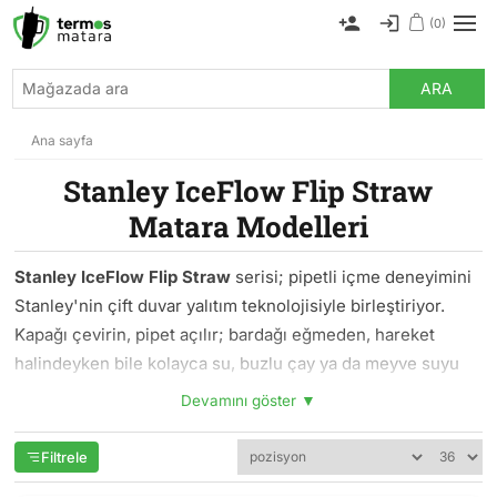
(0)
ARA
Ana sayfa
Stanley IceFlow Flip Straw
Matara Modelleri
Stanley IceFlow Flip Straw
serisi; pipetli içme deneyimini
Stanley'nin çift duvar yalıtım teknolojisiyle birleştiriyor.
Kapağı çevirin, pipet açılır; bardağı eğmeden, hareket
halindeyken bile kolayca su, buzlu çay ya da meyve suyu
içebilirsiniz.
Devamını göster ▼
Spor salonunda set aralarında, ofis masasında bilgisayar
Filtrele
başında, uzun araba yolculuklarında — IceFlow tasarımı
içeceğin akışını yavaşlatmadan, tek elle ulaşılabilir kılıyor.