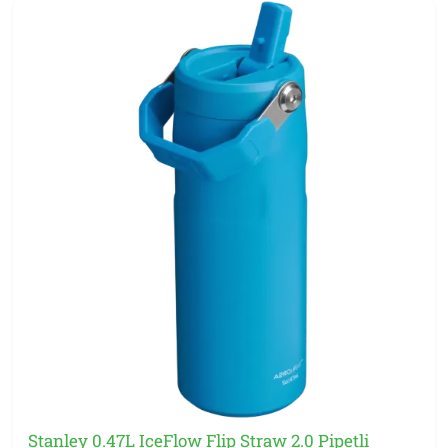
Çift duvar vakum yalıtımı içeceği saatlerce soğuk tutar;
üstüne buz eklediğinizde gün boyu erimez.
Stanley IceFlow Özellikleri
Çevirmeli kapak ve katlanan pipet sistemi
Çift duvar vakum yalıtımı — saatlerce soğuk tutar, buz
erimez
Tek elle kullanım — hareket halindeyken pratik
Sızdırmaz kapak — pipet kapalıyken çantada güvenli
Bulaşık makinesinde yıkanabilir
BPA içermez, paslanmaz çelik iç yüzey
Hangi Hacim Sizin İçin?
0.65L
— günlük çanta, ofis kullanımı.
0.89L
— antrenman
ve yürüyüş.
0.70L (IceFlow 2.0)
— günümüz IceFlow
geliştirilmiş kapak.
1.06L
— gün boyu su tüketimi, spor
salonu büyük şişe.
IceFlow mu, Quencher mı?
Stanley 0.47L IceFlow Flip Straw 2.0 Pipetli