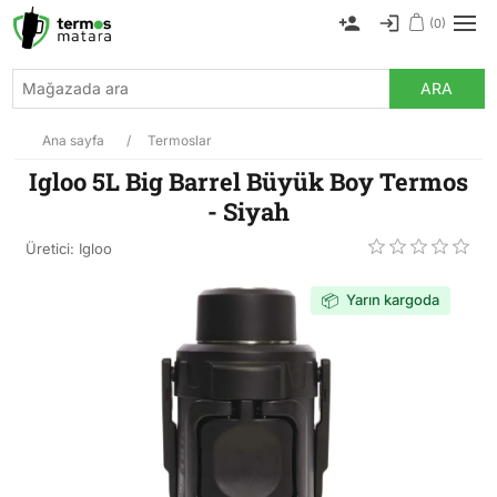
(0)
ARA
Ana sayfa
/
Termoslar
Igloo 5L Big Barrel Büyük Boy Termos
- Siyah
Üretici:
Igloo
Yarın kargoda
📦