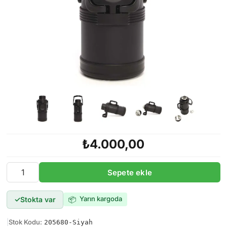
₺4.000,00
Sepete ekle
Yarın kargoda
Stokta var
📦
|
Stok Kodu:
205680-Siyah