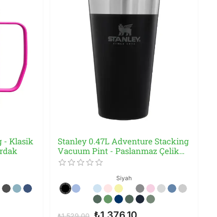
 - Klasik
Stanley 0.47L Adventure Stacking
rdak
Vacuum Pint - Paslanmaz Çelik
Bira Bardağı
Siyah
₺1.376,10
₺1.529,00