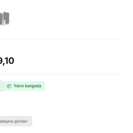
9,10
Yarın kargoda
📦
adaşına gönder