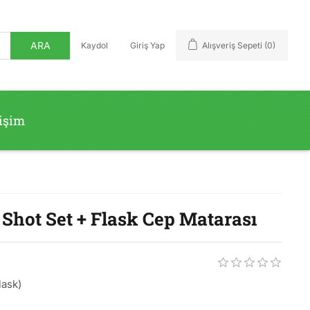
ARA
Kaydol
Giriş Yap
Alışveriş Sepeti
(0)
tişim
Shot Set + Flask Cep Matarası
lask)