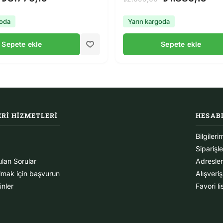
goda
Yarın kargoda
Sepete ekle
Sepete ekle
RI HIZMETLERI
HESAB
Bilgileri
Siparişl
ulan Sorular
Adresle
olmak için başvurun
Alışveri
ünler
Favori l