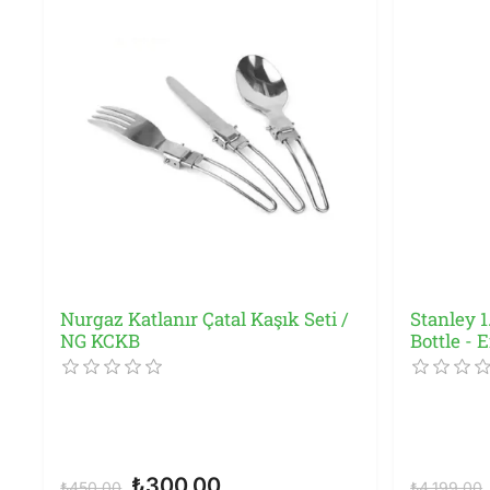
Nurgaz Katlanır Çatal Kaşık Seti /
Stanley 
NG KCKB
Bottle -
₺300,00
₺450,00
₺4.199,00