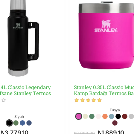
1.4L Classic Legendary
Stanley 0.35L Classic Mug
 Efsane Stanley Termos
Kamp Bardağı Termos Ba
Fuşya
Siyah
₺3.779,10
₺1.889,10
₺2.099,00