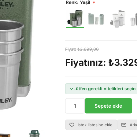
Renk: Yeşil
*
Fiyat:
₺3.699,00
Fiyatınız:
₺3.32
Lütfen gerekli nitelikleri seçin
Sepete ekle
İstek listesine ekle
Ark