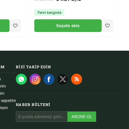
Yarın kargoda
Sepete ekle
IM
BIZI TAKIP EDIN
m
erim
rim
ş sepetim
HABER BÜLTENI
istem
ABONE OL